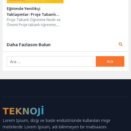
Eğitimde Yenilikçi
Yaklaşımlar: Proje Tabanlı
Proje Tabanlı Öğrenme Nedir ve
Öğrenme
Önemi Proje tabanlı öğrenme,
öğrencilerin gerçek dünya
problemlerini çözmek için...
Daha Fazlasını Bulun
Arama:
Lorem Ipsum, dizgi ve baskı endüstrisinde kullanılan mıgır
metinlerdir. Lorem Ipsum, adı bilinmeyen bir matbaacını