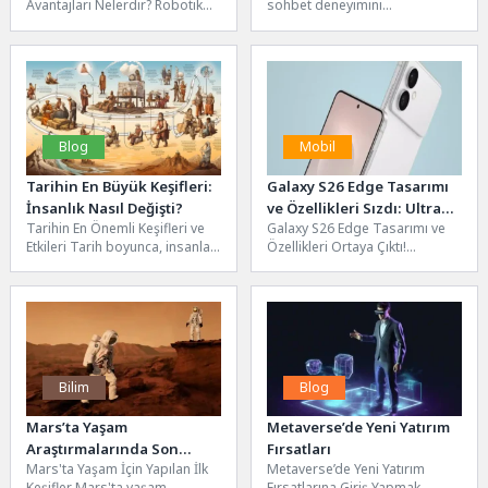
Avantajları Nelerdir? Robotik
sohbet deneyimini
Cerrahi, cerrahların, robotik
zenginleştirecek yeni
sistemler kullanarak işlemleri
güncellemesini kullanıma
gerçekleştirdiği bir...
sundu. Hem Android hem
iOS’ta...
Blog
Mobil
Tarihin En Büyük Keşifleri:
Galaxy S26 Edge Tasarımı
İnsanlık Nasıl Değişti?
ve Özellikleri Sızdı: Ultra
Tarihin En Önemli Keşifleri ve
Galaxy S26 Edge Tasarımı ve
İnce ve Gelişmiş Kamera!
Etkileri Tarih boyunca, insanlar
Özellikleri Ortaya Çıktı!
birçok Tarihin En önemli
Samsung’un merakla beklenen
keşfine imza...
amiral gemisi Galaxy S26...
Bilim
Blog
Mars’ta Yaşam
Metaverse’de Yeni Yatırım
Araştırmalarında Son
Fırsatları
Mars'ta Yaşam İçin Yapılan İlk
Metaverse’de Yeni Yatırım
Gelişmeler
Keşifler Mars'ta yaşam
Fırsatlarına Giriş Yapmak