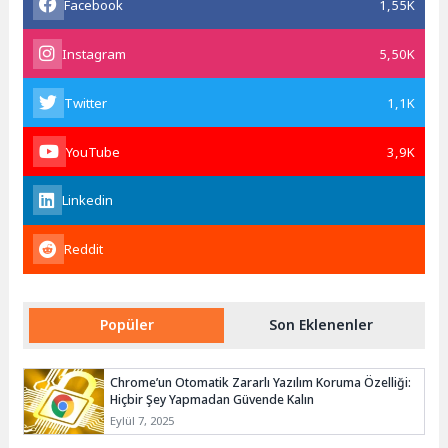
Facebook
1,55K
Instagram
5,50K
Twitter
1,1K
YouTube
3,9K
Linkedin
Reddit
Popüler
Son Eklenenler
Chrome’un Otomatik Zararlı Yazılım Koruma Özelliği:
Hiçbir Şey Yapmadan Güvende Kalın
Eylül 7, 2025