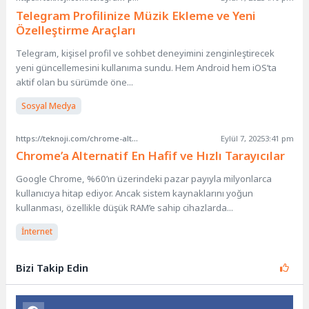
Telegram Profilinize Müzik Ekleme ve Yeni
Özelleştirme Araçları
Telegram, kişisel profil ve sohbet deneyimini zenginleştirecek
yeni güncellemesini kullanıma sundu. Hem Android hem iOS’ta
aktif olan bu sürümde öne...
Sosyal Medya
https://teknoji.com/chrome-alternatif-hafif-ve-hizli-tarayicilar/
Eylül 7, 2025
3:41 pm
Chrome’a Alternatif En Hafif ve Hızlı Tarayıcılar
Google Chrome, %60’ın üzerindeki pazar payıyla milyonlarca
kullanıcıya hitap ediyor. Ancak sistem kaynaklarını yoğun
kullanması, özellikle düşük RAM’e sahip cihazlarda...
İnternet
Bizi Takip Edin