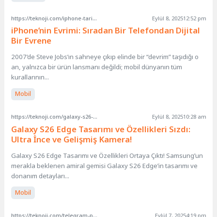
https://teknoji.com/iphone-tarihcesi-modeller-ozellikler/
Eylül 8, 2025
12:52 pm
iPhone’nin Evrimi: Sıradan Bir Telefondan Dijital
Bir Evrene
2007’de Steve Jobs’ın sahneye çıkıp elinde bir “devrim” taşıdığı o
an, yalnızca bir ürün lansmanı değildi; mobil dünyanın tüm
kurallarının...
Mobil
https://teknoji.com/galaxy-s26-edge-tasarimi-ozellikleri/
Eylül 8, 2025
10:28 am
Galaxy S26 Edge Tasarımı ve Özellikleri Sızdı:
Ultra İnce ve Gelişmiş Kamera!
Galaxy S26 Edge Tasarımı ve Özellikleri Ortaya Çıktı! Samsung’un
merakla beklenen amiral gemisi Galaxy S26 Edge’in tasarımı ve
donanım detayları...
Mobil
https://teknoji.com/telegram-profil-muzik-ekleme/
Eylül 7, 2025
4:19 pm