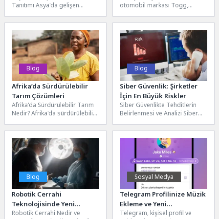
Tanıtımı Asya'da gelişen
otomobil markası Togg,
ekonomiler, dünya genelinde
Avrupa'nın en prestijli güvenlik
dikkat çeken ve önemli fırsatlar
testleri olan Euro NCAP'ten
sunan...
T10X SUV...
Blog
Blog
Afrika’da Sürdürülebilir
Siber Güvenlik: Şirketler
Tarım Çözümleri
İçin En Büyük Riskler
Afrika'da Sürdürülebilir Tarım
Siber Güvenlikte Tehditlerin
Nedir? Afrika'da sürdürülebilir
Belirlenmesi ve Analizi Siber
tarım, çevresel, ekonomik ve
Güvenlik: her geçen gün daha
sosyal sürdürülebilirliği göz
karmaşık hale gelen...
önünde bulundurarak...
Blog
Sosyal Medya
Robotik Cerrahi
Telegram Profilinize Müzik
Teknolojisinde Yeni
Ekleme ve Yeni
Robotik Cerrahi Nedir ve
Telegram, kişisel profil ve
Gelişmeler
Özelleştirme Araçları