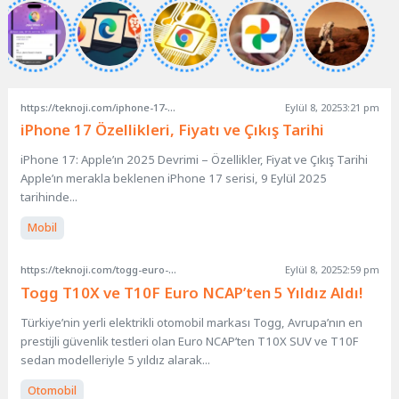
https://teknoji.com/iphone-17-ozellikleri/
Eylül 8, 2025
3:21 pm
iPhone 17 Özellikleri, Fiyatı ve Çıkış Tarihi
iPhone 17: Apple’ın 2025 Devrimi – Özellikler, Fiyat ve Çıkış Tarihi
Apple’ın merakla beklenen iPhone 17 serisi, 9 Eylül 2025
tarihinde...
Mobil
https://teknoji.com/togg-euro-ncap-5-yildiz-guvenlik-test-sonuclari/
Eylül 8, 2025
2:59 pm
Togg T10X ve T10F Euro NCAP’ten 5 Yıldız Aldı!
Türkiye’nin yerli elektrikli otomobil markası Togg, Avrupa’nın en
prestijli güvenlik testleri olan Euro NCAP’ten T10X SUV ve T10F
sedan modelleriyle 5 yıldız alarak...
Otomobil