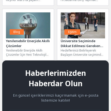
araştırmaları, gezegenin
Metaverse’de yeni yatırım
geçirdiği evrimsel süreçleri
fırsatları, dijital dünyanın hızla
anlamak ve...
gelişmesiyle birlikte...
Blog
Eğitim
Yenilenebilir Enerjide Akıllı
Üniversite Seçiminde
Çözümler
Dikkat Edilmesi Gereken
Yenilenebilir Enerjide Akıllı
Hedeflerinizi Belirleyerek
10 Faktör
Çözümler İçin Yeni Teknolojiler
Başlayın Üniversite seçiminde
Günümüzde, yenilenebilir
en önemli adımlardan biri,
enerjide akıllı çözümler
eğitim ve kariyer hedeflerinizi
geliştirmek amacıyla birçok...
net bir...
Haberlerimizden
Haberdar Olun
En güncel içeriklerimizi kaçırmamak için e-posta
listemize katılın!