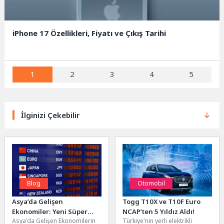
iPhone 17 Özellikleri, Fiyatı ve Çıkış Tarihi
1
2
3
4
5
İlginizi Çekebilir
Blog
Otomobil
Asya’da Gelişen
Togg T10X ve T10F Euro
Ekonomiler: Yeni Süper
NCAP’ten 5 Yıldız Aldı!
Asya'da Gelişen Ekonomilerin
Türkiye'nin yerli elektrikli
Güçler