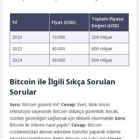
Toplam Piyasa
Yıl
Fiyat (USD)
Değeri (USD)
2020
10.000
200 milyar
2022
40.000
800 milyar
2024
30.000
600 milyar
Bitcoin ile İlgili Sıkça Sorulan
Sorular
Soru:
Bitcoin güvenli mi?
Cevap:
Evet, blok zinciri
teknolojisi sayesinde Bitcoin oldukça güvenlidir. Ancak,
cüzdan güvenliğini sağlamak için dikkatli olunmalıdır.
Soru:
Bitcoin ile ödeme nasıl yapılır?
Cevap:
Bitcoin
cüzdanınızdan alıcının adresine transfer yaparak ödeme
gerçekleştirebilirsiniz.
Soru:
Bitcoin yasa dışı mı?
Cevap: