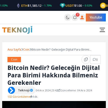
Skip
ETH
$1,585.12
USDT
$1.00
BNB
03%
1.79%
0.02%
to
content
2
Youtube
Ana Sayfa
Coin
Bitcoin Nedir? Geleceğin Dijital Para Birimi
Hakkında Bilmeniz Gerekenler
Coin
0
Bitcoin Nedir? Geleceğin Dijital
Para Birimi Hakkında Bilmeniz
Gerekenler
Teknoji
04 Ara 2024 23:42
Güncelleme: 04 Ara 2024
132 Görüntüleme
4 dk.