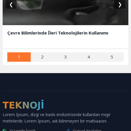
❮
❯
Çevre Bilimlerinde İleri Teknolojilerin Kullanımı
1
2
3
4
5
Lorem Ipsum, dizgi ve baskı endüstrisinde kullanılan mıgır
metinlerdir. Lorem Ipsum, adı bilinmeyen bir matbaacını
Güvenilir İçerik
Güncel Analizler