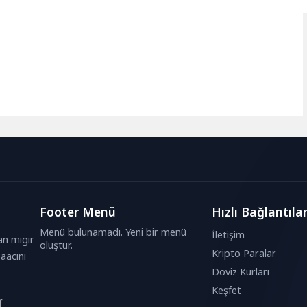
Footer Menü
Hızlı Bağlantıla
Menü bulunamadı. Yeni bir menü
İletişim
an mıgır
oluştur.
Kripto Paralar
aacını
Döviz Kurları
Keşfet
f