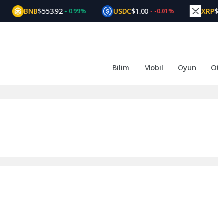
BNB
$553.92
USDC
$1.00
XRP
$1
0.99%
-0.01%
Bilim
Mobil
Oyun
O