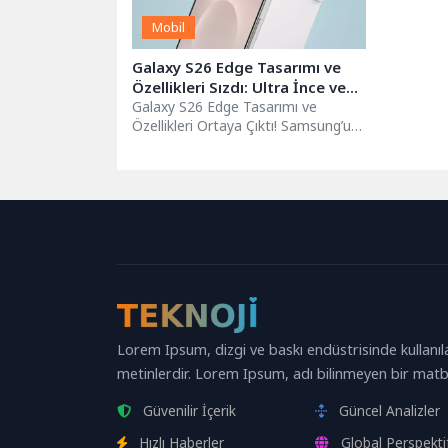
Mobil
Galaxy S26 Edge Tasarımı ve
Özellikleri Sızdı: Ultra İnce ve
Gelişmiş Kamera!
Galaxy S26 Edge Tasarımı ve
Özellikleri Ortaya Çıktı! Samsung’un
merakla beklenen amiral gemisi
Galaxy S26...
Lorem Ipsum, dizgi ve baskı endüstrisinde kullanıl
metinlerdir. Lorem Ipsum, adı bilinmeyen bir matb
Güvenilir İçerik
Güncel Analizler
Hızlı Haberler
Global Perspekti