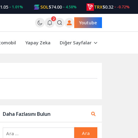
.05
SOL
$74.00
TRX
$0.32
1.01%
4.58%
-0.72%
2
Youtube
tomobil
Yapay Zeka
Diğer Sayfalar
Daha Fazlasını Bulun
Arama: