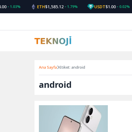
Skip
00
ETH
$1,585.12
USDT
$1.00
1.03%
1.79%
0.02%
to
content
Ana Sayfa
Etiket: android
android