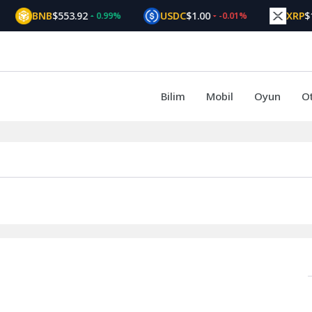
BNB
$553.92
USDC
$1.00
XRP
$1.
0.99%
-0.01%
Bilim
Mobil
Oyun
O