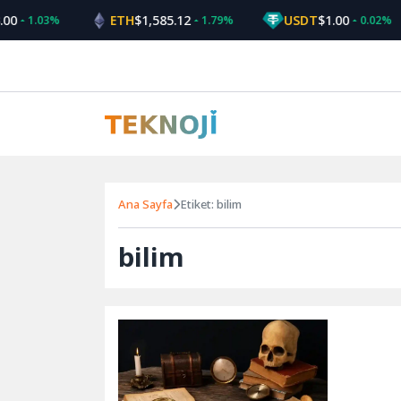
Skip
00
ETH
$1,585.12
USDT
$1.00
1.03%
1.79%
0.02%
to
content
Ana Sayfa
Etiket: bilim
bilim