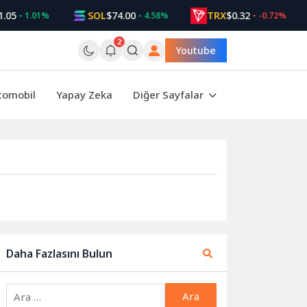
05
SOL
$74.00
TRX
$0.32
1.01%
4.58%
-0.72%
2
Youtube
tomobil
Yapay Zeka
Diğer Sayfalar
Daha Fazlasını Bulun
Arama: