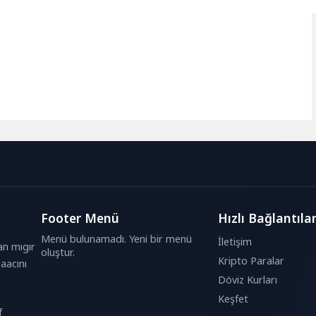
Footer Menü
Hızlı Bağlantıla
Menü bulunamadı. Yeni bir menü
İletişim
an mıgır
oluştur.
Kripto Paralar
aacını
Döviz Kurları
Keşfet
f