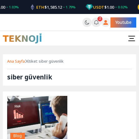
Skip
00
ETH
$1,585.12
USDT
$1.00
1.03%
1.79%
0.02%
to
content
2
Youtube
Ana Sayfa
Etiket: siber güvenlik
siber güvenlik
Blog