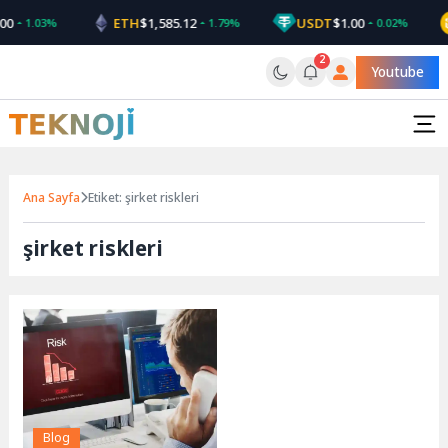
Skip
00
ETH
$1,585.12
USDT
$1.00
1.03%
1.79%
0.02%
to
content
2
Youtube
Ana Sayfa
Etiket: şirket riskleri
şirket riskleri
Blog