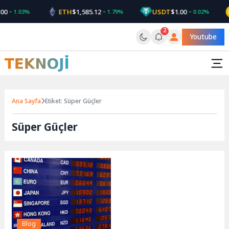
Skip
00
ETH
$1,585.12
USDT
$1.00
1.03%
1.79%
0.02%
to
content
2
Youtube
Ana Sayfa
Etiket: Süper Güçler
Süper Güçler
Blog