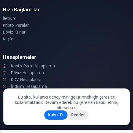
Hızlı Bağlantılar
İletişim
Kripto Paralar
Döviz Kurları
Keşfet
Hesaplamalar
Kripto Para Hesaplama
Döviz Hesaplama
KDV Hesaplama
İndirim Hesaplama
Zam Hesaplama
Bu site, kullanıcı deneyimini geliştirmek için çerezleri
Bileşik Hesaplama
kullanmaktadır. Devam ederek bu çerezleri kabul etmiş
olursunuz.
Kabul Et
Reddet