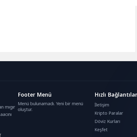
Footer Menü
Hızlı Bağlantıla
Menü bulunamadı. Yeni bir menü
İletişim
an mıgır
oluştur.
Kripto Paralar
aacını
Döviz Kurları
Keşfet
f