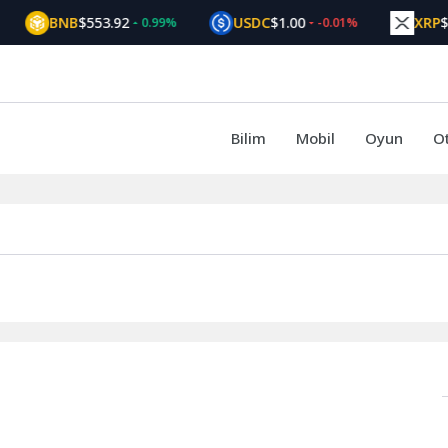
BNB
$553.92
USDC
$1.00
XRP
$1
0.99%
-0.01%
Bilim
Mobil
Oyun
O