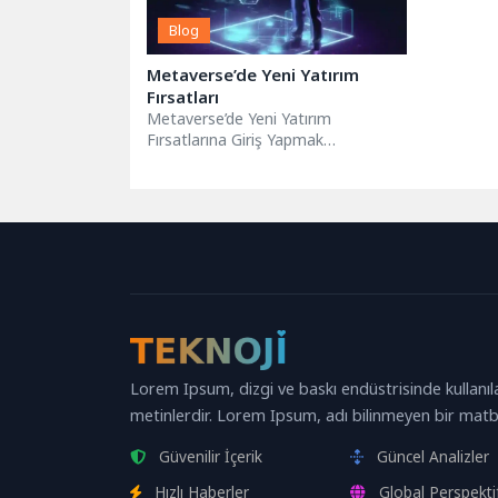
Blog
Metaverse’de Yeni Yatırım
Fırsatları
Metaverse’de Yeni Yatırım
Fırsatlarına Giriş Yapmak
Metaverse’de yeni yatırım fırsatları,
dijital dünyanın hızla gelişmesiyle
birlikte...
Lorem Ipsum, dizgi ve baskı endüstrisinde kullanıl
metinlerdir. Lorem Ipsum, adı bilinmeyen bir matb
Güvenilir İçerik
Güncel Analizler
Hızlı Haberler
Global Perspekti