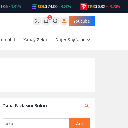
.05
SOL
$74.00
TRX
$0.32
1.01%
4.58%
-0.72%
2
Youtube
tomobil
Yapay Zeka
Diğer Sayfalar
Daha Fazlasını Bulun
Arama: