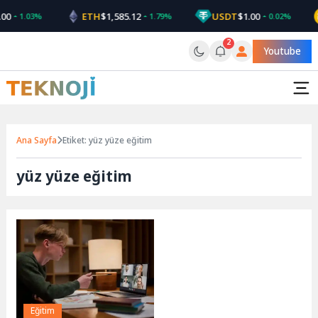
Skip
00
ETH
$1,585.12
USDT
$1.00
1.03%
1.79%
0.02%
to
content
2
Youtube
Ana Sayfa
Etiket: yüz yüze eğitim
yüz yüze eğitim
Eğitim