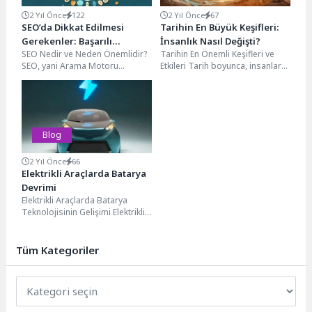
2 Yıl Önce
122
2 Yıl Önce
67
SEO’da Dikkat Edilmesi
Tarihin En Büyük Keşifleri:
Gerekenler: Başarılı
İnsanlık Nasıl Değişti?
SEO Nedir ve Neden Önemlidir?
Tarihin En Önemli Keşifleri ve
Olmanın Püf Noktaları
SEO, yani Arama Motoru
Etkileri Tarih boyunca, insanlar
Optimizasyonu, web sitenizin
birçok Tarihin En önemli keşfine
arama motorlarında daha...
imza...
Blog
2 Yıl Önce
66
Elektrikli Araçlarda Batarya
Devrimi
Elektrikli Araçlarda Batarya
Teknolojisinin Gelişimi Elektrikli
araçlarda batarya teknolojisinin
gelişimi, son yıllarda önemli bir
ivme...
Tüm Kategoriler
Tüm
Kategoriler