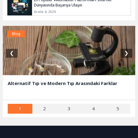
Dünyasında Başarıya Ulaşın
Aralık 4, 2024
Blog
❮
❯
Alternatif Tıp ve Modern Tıp Arasındaki Farklar
1
2
3
4
5