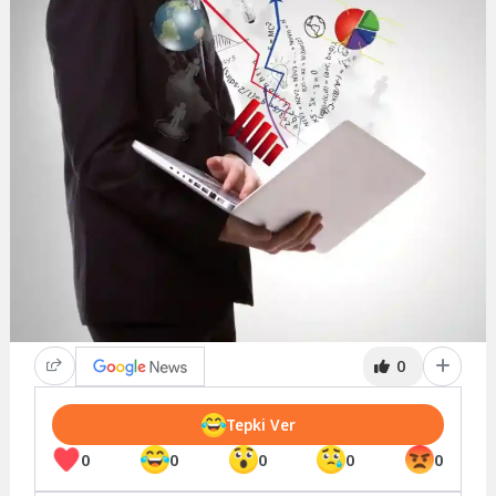
0
Tepki Ver
0
0
0
0
0