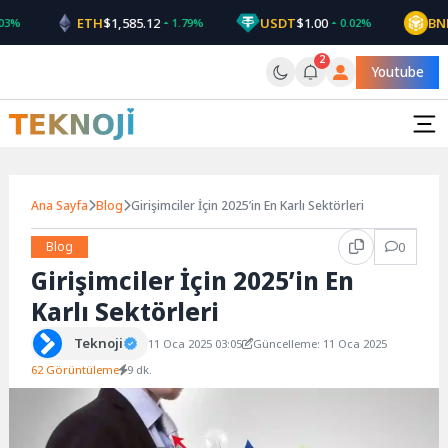
Skip
ETH
$1,585.12
USDT
$1.00
BNB
$5
1.79%
0.02%
to
content
2
Youtube
Ana Sayfa
Blog
Girişimciler İçin 2025’in En Karlı Sektörleri
Blog
0
Girişimciler İçin 2025’in En
Karlı Sektörleri
Teknoji
11 Oca 2025 03:05
Güncelleme: 11 Oca 2025
62 Görüntüleme
9 dk.