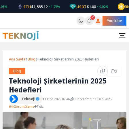
Skip
ETH
$1,585.12
USDT
$1.00
BNB
3%
1.79%
0.02%
to
content
2
Youtube
Ana Sayfa
Blog
Teknoloji Şirketlerinin 2025 Hedefleri
Blog
0
Teknoloji Şirketlerinin 2025
Hedefleri
Teknoji
11 Oca 2025 02:46
Güncelleme: 11 Oca 2025
64 Görüntüleme
7 dk.