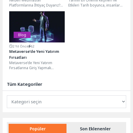
Neden Webmaster
Tarihin En Önemli Keşifleri ve
Dünyasında Başarıya Ulaşın
Platformlarına İhtiyaç Duyarız?
Etkileri Tarih boyunca, insanlar
Webmaster platformları, web
birçok Tarihin En önemli keşfine
sitelerinin kurulumu, yönetimi,
imza...
optimizasyonu ve analizi için...
Blog
2 Yıl Önce
62
Metaverse’de Yeni Yatırım
Fırsatları
Metaverse’de Yeni Yatırım
Fırsatlarına Giriş Yapmak
Metaverse’de yeni yatırım
fırsatları, dijital dünyanın hızla
gelişmesiyle birlikte...
Tüm Kategoriler
Tüm
Kategoriler
Popüler
Son Eklenenler