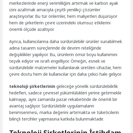
merkezlerinde enerji verimliliğini artırmak ve karbon ayak
izini azaltmak amacıyla çeşitli yenilikçi çözümler
araştırıyorlar. Bu tür önlemler, hem maliyetleri düşürüyor
hem de şirketlerin çevre üzerindeki olumsuz etkilerini
önemli ölçüde azaltıyor.
Ayrıca, kullanıcılarına daha sürdürülebilir ürünler sunabilmek
adına tasarım süreçlerinde de devrim niteliğinde
değişiklikler yapılıyor. Bu, ürünlerin ömür boyu kullanımını
teşvik ediyor ve israfı engelliyor. Örneğin, esnek ve
sürdürülebilir malzemeler kullanılarak üretilen cihazlar, hem
çevre dostu hem de kullanıcılar için daha çekici hale geliyor.
teknoloji şirketlerinin
geleceğe yönelik sürdürülebilirlik
hedefleri, sadece çevresel yükümlülükleri yerine getirmekle
kalmayıp, aynı zamanda pazar rekabetinde de önemli bir
avantaj sağlıyor. Sürdürülebilir uygulamaların
benimsenmesi, marka değerini artırmakta ve tüketicilerin
bilinçli tercihler yapmasına katkıda bulunmaktadır.
Teknoloji Şirketlerinin İstihdam