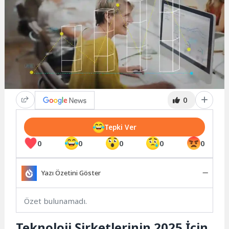
0
Tepki Ver
0
0
0
0
0
Yazı Özetini Göster
Özet bulunamadı.
Teknoloji Şirketlerinin 2025 İçin