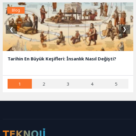
Blog
❮
❯
Tarihin En Büyük Keşifleri: İnsanlık Nasıl Değişti?
1
2
3
4
5